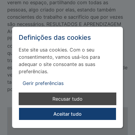
verem no espaço, partilhando com todas as
pessoas, algo criado por elas, estando também
conscientes do trabalho e sacrifício que por vezes
são necessários. RESULTADOS E APRENDIZAGEM
Assentando numa componente teórico-prática, o
Definições das cookies
PROJECTO ACADEMIA, pretende que os alunos
consigam desenvolver ferramentas competências
Este site usa cookies. Com o seu
que permitam uma maior aptidão no mercado de
consentimento, vamos usá-los para
trabalho. Por fim, consideramos importante que
adequar o site consoante as suas
estes jovens sejam capazes de sentir a felicidade de
preferências.
verem concretamente algo que criaram, estando
também conscientes do trabalho e sacrifício que
Gerir preferências
por vezes são necessários.
Recusar tudo
Aceitar tudo