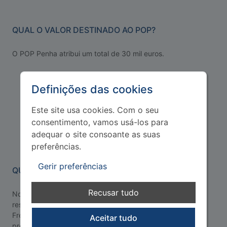
QUAL O VALOR DESTINADO AO POP?
O POP Penha atribui um total de 30 mil euros.
Definições das cookies
Este site usa cookies. Com o seu
consentimento, vamos usá-los para
adequar o site consoante as suas
preferências.
Gerir preferências
QUEM PODE APRESENTAR PROPOSTAS?
Recusar tudo
No POP é qualquer cidadão com mais de 16 anos que
resida, estude, trabalhe ou exerça funções cívicas na
Freguesia da Penha de França. No POP Escolas as
Aceitar tudo
propostas podem ser apresentadas pelos alunos do 1.º ao