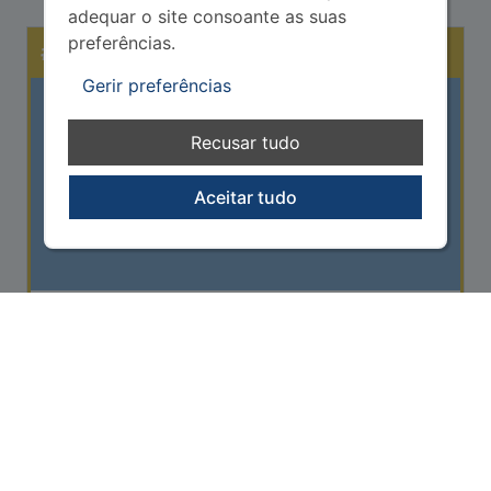
adequar o site consoante as suas
preferências.
# 17
Projeto vencedor
Gerir preferências
Recusar tudo
Aceitar tudo
Jardim dos avós
Com este projecto pretende proporcionar melhores
condições no Espaço Residencial Para Idosos no
Centro Social e Paroquial da Nossa Senhora da Pe...
10.000,00
Natureza e biodiversidade